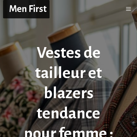
Aller
Men First
Me
au
contenu
Vestes de
tailleur et
blazers
tendance
pour femme :