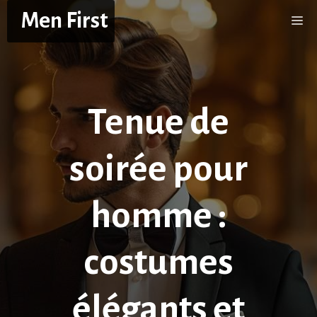
Aller
Men First
Me
au
contenu
Tenue de
soirée pour
homme :
costumes
élégants et