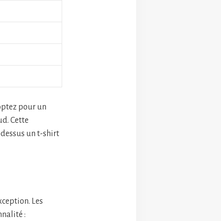
 optez pour un
ud. Cette
-dessus un t-shirt
xception. Les
nalité :