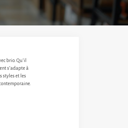
ec brio. Qu’il
ent s’adapte à
 styles et les
 contemporaine.