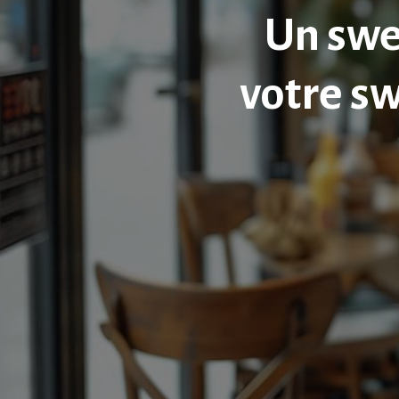
Un swe
votre s