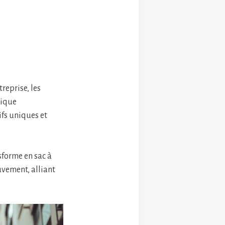
reprise, les
nique
ifs uniques et
nsforme en sac à
uvement, alliant