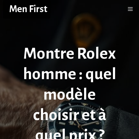
Aller
Men First
Me
au
contenu
Montre Rolex
homme : quel
modèle
choisir et à
quel prix ?