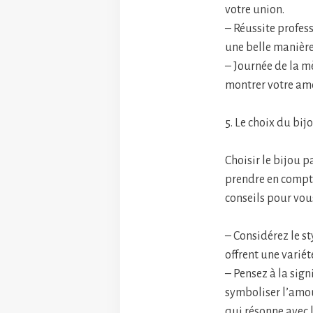
votre union.
– Réussite profes
une belle manière
– Journée de la mè
montrer votre amo
5. Le choix du bij
Choisir le bijou p
prendre en compte 
conseils pour vous
– Considérez le s
offrent une variét
– Pensez à la sign
symboliser l’amou
qui résonne avec l