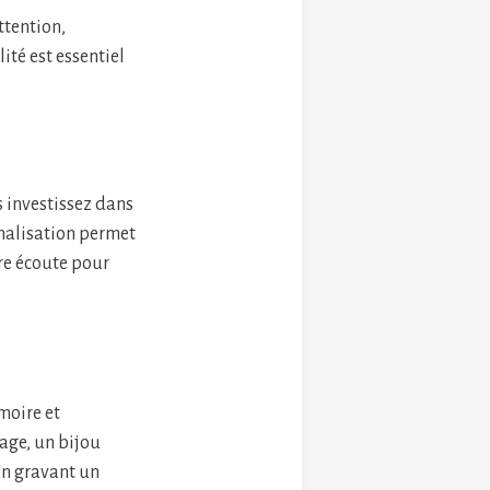
ttention,
ité est essentiel
 investissez dans
nnalisation permet
re écoute pour
moire et
age, un bijou
En gravant un