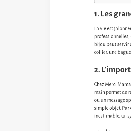
1. Les gra
La vie est jalonn
professionnelles,
bijou peut servir 
collier, une bague
2. L’impor
Chez Merci Maman,
main permet de re
ou un message spé
simple objet. Par
inestimable, un s