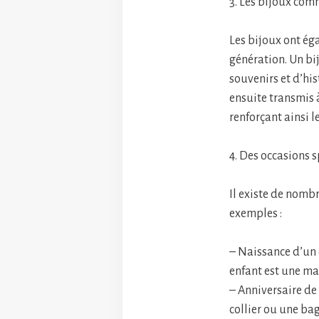
3. Les bijoux com
Les bijoux ont ég
génération. Un bi
souvenirs et d’his
ensuite transmis à
renforçant ainsi l
4. Des occasions s
Il existe de nomb
exemples :
– Naissance d’un 
enfant est une ma
– Anniversaire de
collier ou une ba