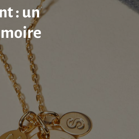
t : un
émoire