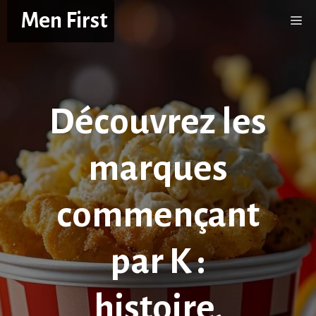
Aller
Men First
Me
au
contenu
Découvrez les
marques
commençant
par K :
histoire,