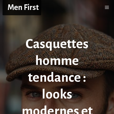
Aller
Men First
Me
au
contenu
Casquettes
homme
tendance :
looks
modernes et